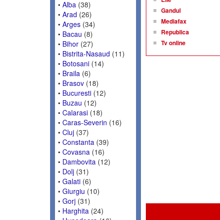
•
Alba
(38)
Gandul
•
Arad
(26)
Mediafax
•
Arges
(34)
Republica
•
Bacau
(8)
Tv online
•
Bihor
(27)
•
Bistrita-Nasaud
(11)
•
Botosani
(14)
•
Braila
(6)
•
Brasov
(18)
•
Bucuresti
(12)
•
Buzau
(12)
•
Calarasi
(18)
•
Caras-Severin
(16)
•
Cluj
(37)
•
Constanta
(39)
•
Covasna
(16)
•
Dambovita
(12)
•
Dolj
(31)
•
Galati
(6)
•
Giurgiu
(10)
•
Gorj
(31)
•
Harghita
(24)