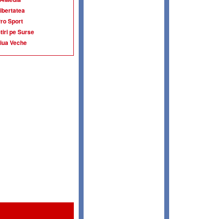
ibertatea
ro Sport
tiri pe Surse
iua Veche