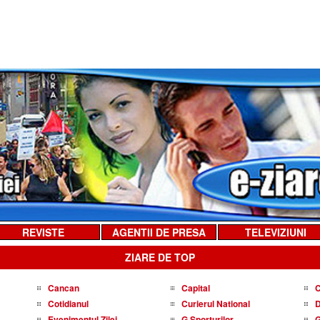
REVISTE
AGENTII DE PRESA
TELEVIZIUNI
ZIARE DE TOP
Cancan
Capital
C
Cotidianul
Curierul National
D
Evenimentul Zilei
G Sporturilor