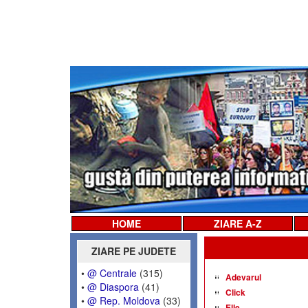
HOME
ZIARE A-Z
ZIARE PE JUDETE
•
@ Centrale
(315)
Adevarul
•
@ Diaspora
(41)
Click
•
@ Rep. Moldova
(33)
Elle