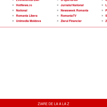
HotNews.ro
Jurnalul National
L
National
Newsweek Romania
P
Romania Libera
RomaniaTV
S
Unimedia Moldova
Ziarul Financiar
Z
ZIARE DE LA A LA Z