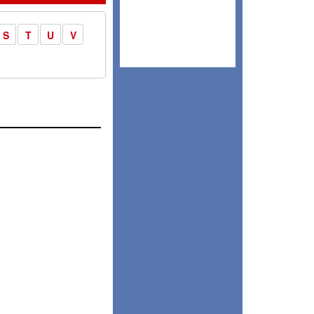
S
T
U
V