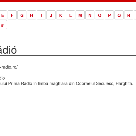
E
F
G
H
I
J
K
L
M
N
O
P
Q
R
#
ádió
radio.ro/
dio
tului Príma Rádió in limba maghiara din Odorheiul Secuiesc, Harghita.