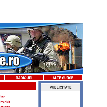
RADIOURI
ALTE SURSE
PUBLICITATE
iao
ivaHair
G4Media