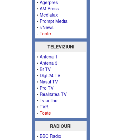
•
Agerpres
•
AM Press
•
Mediafax
•
Prompt Media
•
r/News
-
Toate
TELEVIZIUNI
•
Antena 1
•
Antena 3
•
B1TV
•
Digi 24 TV
•
Nasul TV
•
Pro TV
•
Realitatea TV
•
Tv online
•
TVR
-
Toate
RADIOURI
•
BBC Radio