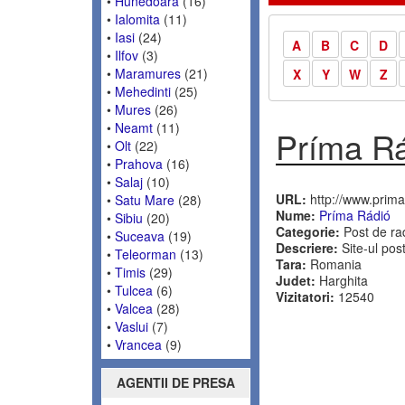
•
Hunedoara
(16)
•
Ialomita
(11)
•
Iasi
(24)
A
B
C
D
•
Ilfov
(3)
•
Maramures
(21)
X
Y
W
Z
•
Mehedinti
(25)
•
Mures
(26)
•
Neamt
(11)
Príma R
•
Olt
(22)
•
Prahova
(16)
•
Salaj
(10)
URL:
http://www.prima-
•
Satu Mare
(28)
Nume:
Príma Rádió
•
Sibiu
(20)
Categorie:
Post de ra
•
Suceava
(19)
Descriere:
Site-ul pos
•
Teleorman
(13)
Tara:
Romania
•
Timis
(29)
Judet:
Harghita
•
Tulcea
(6)
Vizitatori:
12540
•
Valcea
(28)
•
Vaslui
(7)
•
Vrancea
(9)
AGENTII DE PRESA