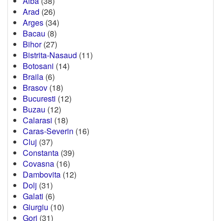
Alba
(38)
Arad
(26)
Arges
(34)
Bacau
(8)
Bihor
(27)
Bistrita-Nasaud
(11)
Botosani
(14)
Braila
(6)
Brasov
(18)
Bucuresti
(12)
Buzau
(12)
Calarasi
(18)
Caras-Severin
(16)
Cluj
(37)
Constanta
(39)
Covasna
(16)
Dambovita
(12)
Dolj
(31)
Galati
(6)
Giurgiu
(10)
Gorj
(31)