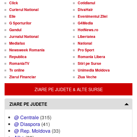
Click
Cotidianul
Curierul National
DivaHair
Elle
Evenimentul Zilei
G Sporturilor
G4Media
Gandul
HotNews.ro
Jurnalul National
Libertatea
Mediafax
National
Newsweek Romania
Pro Sport
Republica
Romania Libera
RomaniaTV
Stiri pe Surse
Tv online
Unimedia Moldova
Ziarul Financiar
Ziua Veche
ZIARE PE JUDETE & ALTE SURSE
ZIARE PE JUDETE
@ Centrale
(315)
@ Diaspora
(41)
@ Rep. Moldova
(33)