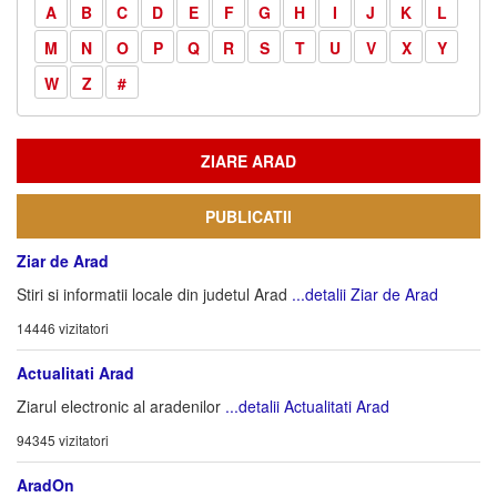
A
B
C
D
E
F
G
H
I
J
K
L
M
N
O
P
Q
R
S
T
U
V
X
Y
W
Z
#
ZIARE ARAD
PUBLICATII
Ziar de Arad
Stiri si informatii locale din judetul Arad
...detalii Ziar de Arad
14446 vizitatori
Actualitati Arad
Ziarul electronic al aradenilor
...detalii Actualitati Arad
94345 vizitatori
AradOn