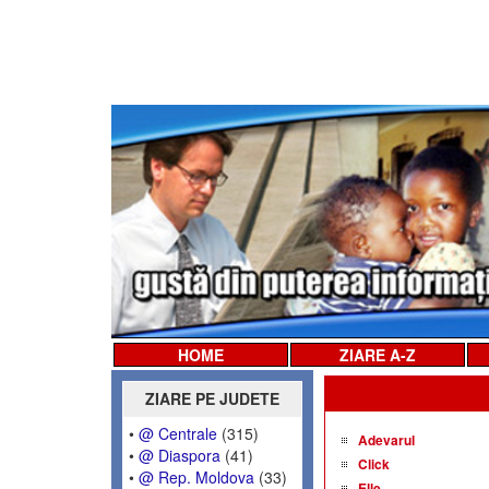
HOME
ZIARE A-Z
ZIARE PE JUDETE
•
@ Centrale
(315)
Adevarul
•
@ Diaspora
(41)
Click
•
@ Rep. Moldova
(33)
Elle