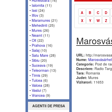
•
Hunedoara
(16)
•
Ialomita
(11)
•
Iasi
(24)
A
B
C
D
•
Ilfov
(3)
•
Maramures
(21)
X
Y
W
Z
•
Mehedinti
(25)
•
Mures
(26)
•
Neamt
(11)
Marosvás
•
Olt
(22)
•
Prahova
(16)
•
Salaj
(10)
URL:
http://marosvasar
•
Satu Mare
(28)
Nume:
Marosvásárhel
•
Sibiu
(20)
Categorie:
Post de ra
•
Suceava
(19)
Descriere:
Radio Targ
•
Teleorman
(13)
Tara:
Romania
•
Timis
(29)
Judet:
Mures
•
Tulcea
(6)
Vizitatori:
11653
•
Valcea
(28)
•
Vaslui
(7)
•
Vrancea
(9)
AGENTII DE PRESA