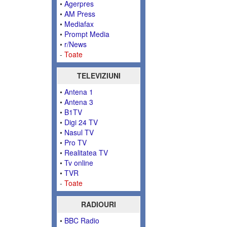
•
Agerpres
•
AM Press
•
Mediafax
•
Prompt Media
•
r/News
-
Toate
TELEVIZIUNI
•
Antena 1
•
Antena 3
•
B1TV
•
Digi 24 TV
•
Nasul TV
•
Pro TV
•
Realitatea TV
•
Tv online
•
TVR
-
Toate
RADIOURI
•
BBC Radio