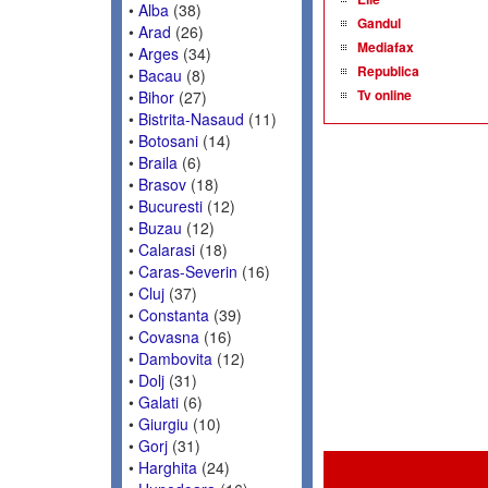
•
Alba
(38)
Gandul
•
Arad
(26)
Mediafax
•
Arges
(34)
Republica
•
Bacau
(8)
Tv online
•
Bihor
(27)
•
Bistrita-Nasaud
(11)
•
Botosani
(14)
•
Braila
(6)
•
Brasov
(18)
•
Bucuresti
(12)
•
Buzau
(12)
•
Calarasi
(18)
•
Caras-Severin
(16)
•
Cluj
(37)
•
Constanta
(39)
•
Covasna
(16)
•
Dambovita
(12)
•
Dolj
(31)
•
Galati
(6)
•
Giurgiu
(10)
•
Gorj
(31)
•
Harghita
(24)