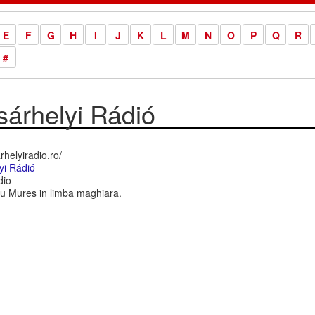
E
F
G
H
I
J
K
L
M
N
O
P
Q
R
#
árhelyi Rádió
helyiradio.ro/
yi Rádió
dio
u Mures in limba maghiara.