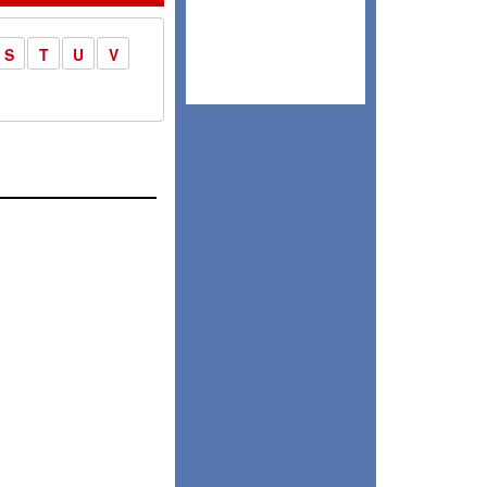
S
T
U
V