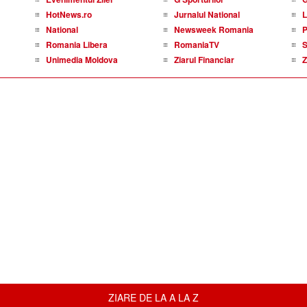
HotNews.ro
Jurnalul National
L
National
Newsweek Romania
P
Romania Libera
RomaniaTV
S
Unimedia Moldova
Ziarul Financiar
Z
ZIARE DE LA A LA Z