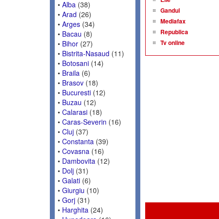
•
Alba
(38)
Gandul
•
Arad
(26)
Mediafax
•
Arges
(34)
Republica
•
Bacau
(8)
Tv online
•
Bihor
(27)
•
Bistrita-Nasaud
(11)
•
Botosani
(14)
•
Braila
(6)
•
Brasov
(18)
•
Bucuresti
(12)
•
Buzau
(12)
•
Calarasi
(18)
•
Caras-Severin
(16)
•
Cluj
(37)
•
Constanta
(39)
•
Covasna
(16)
•
Dambovita
(12)
•
Dolj
(31)
•
Galati
(6)
•
Giurgiu
(10)
•
Gorj
(31)
•
Harghita
(24)