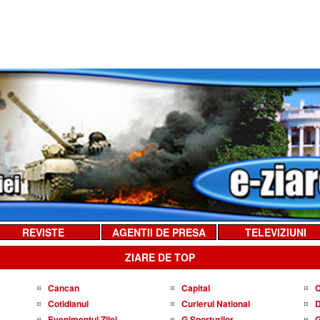
REVISTE
AGENTII DE PRESA
TELEVIZIUNI
ZIARE DE TOP
Cancan
Capital
C
Cotidianul
Curierul National
D
Evenimentul Zilei
G Sporturilor