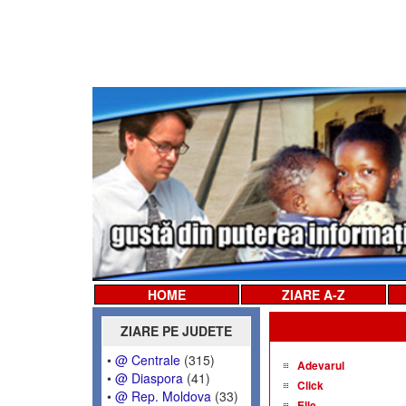
HOME
ZIARE A-Z
ZIARE PE JUDETE
•
@ Centrale
(315)
Adevarul
•
@ Diaspora
(41)
Click
•
@ Rep. Moldova
(33)
Elle