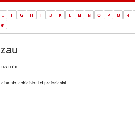
E
F
G
H
I
J
K
L
M
N
O
P
Q
R
#
zau
buzau.ro/
i dinamic, echidistant si profesionist!