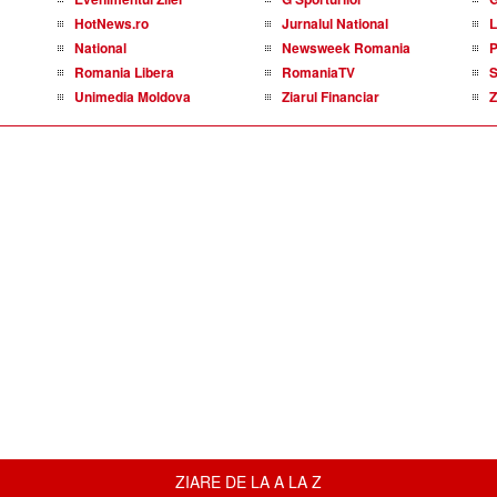
HotNews.ro
Jurnalul National
L
National
Newsweek Romania
P
Romania Libera
RomaniaTV
S
Unimedia Moldova
Ziarul Financiar
Z
ZIARE DE LA A LA Z