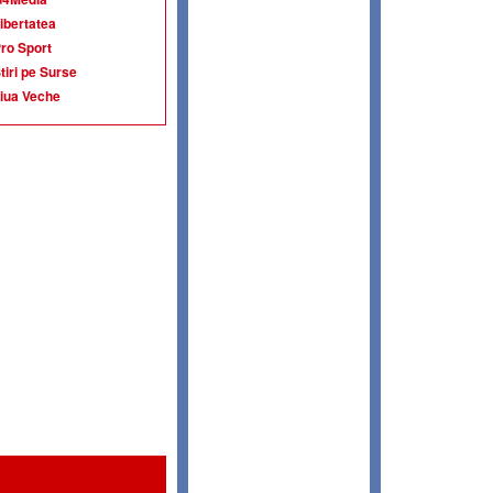
ibertatea
ro Sport
tiri pe Surse
iua Veche