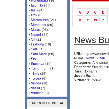
•
Hunedoara
(16)
•
Ialomita
(11)
•
Iasi
(24)
A
B
C
D
•
Ilfov
(3)
•
Maramures
(21)
X
Y
W
Z
•
Mehedinti
(25)
•
Mures
(26)
•
Neamt
(11)
News Bu
•
Olt
(22)
•
Prahova
(16)
•
Salaj
(10)
URL:
http://www.news
•
Satu Mare
(28)
Nume:
News Buzau
•
Sibiu
(20)
Categorie:
Alte surse
•
Suceava
(19)
Descriere:
Site de stir
•
Teleorman
(13)
Tara:
Romania
•
Timis
(29)
Judet:
Buzau
•
Tulcea
(6)
Vizitatori:
75842
•
Valcea
(28)
•
Vaslui
(7)
•
Vrancea
(9)
AGENTII DE PRESA