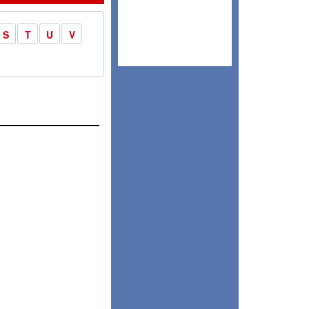
S
T
U
V