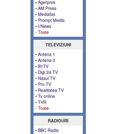
•
Agerpres
•
AM Press
•
Mediafax
•
Prompt Media
•
r/News
-
Toate
TELEVIZIUNI
•
Antena 1
•
Antena 3
•
B1TV
•
Digi 24 TV
•
Nasul TV
•
Pro TV
•
Realitatea TV
•
Tv online
•
TVR
-
Toate
RADIOURI
•
BBC Radio