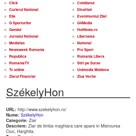
Click
Cotidianul
Curierul National
DivaHair
Elle
Evenimentul Zilei
G Sporturilor
G4Media
Gandul
HotNews.ro
Jurnalul National
Libertatea
Mediafax
National
Newsweek Romania
Pro Sport
Republica
Romania Libera
RomaniaTV
Stiri pe Surse
Tv online
Unimedia Moldova
Ziarul Financiar
Ziua Veche
SzékelyHon
URL:
http://www.szekelyhon.ro/
Nume:
SzékelyHon
Categorie:
Ziar
Descriere:
Ziar de limba maghiara care apare in Miercurea
Ciuc, Harghita.